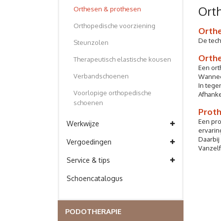
Ort
Orthesen & prothesen
Orthopedische voorziening
Orthe
De tech
Steunzolen
Orth
Therapeutisch elastische kousen
Een ort
Verbandschoenen
Wanneer
In tege
Voorlopige orthopedische
Afhanke
schoenen
Prot
Een pro
Werkwijze
ervarin
Daarbij
Vergoedingen
Vanzelf
Service & tips
Schoencatalogus
PODOTHERAPIE