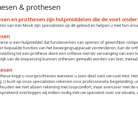
hesen & prothesen
sen en prothesen zijn hulpmiddelen die de voet onder
nici van Van Mook zijn specialisten op dit gebied en helpen u met hun erv
esen
hese is een hulpmiddel dat functieverlies van spieren of gewrichten com
 bepaalde functies van het bewegingsapparaat verminderen, kan de orth
nstelling tot een prothese dient een orthese niet ter vervanging van een
lijk van de toepassing kunnen orthesen gemaakt worden van leer, metaal 
hesen
these krijgt u voorgeschreven wanneer u (een deel van) uw voet mist. He
g. U kunt op onze specialisten rekenen voor professionele begeleiding, 
 houden we niet alleen rekening met loopcomfort, maar evenzeer met de e
sprekend overleggen wij indien nodig met uw specialist over uw situatie,