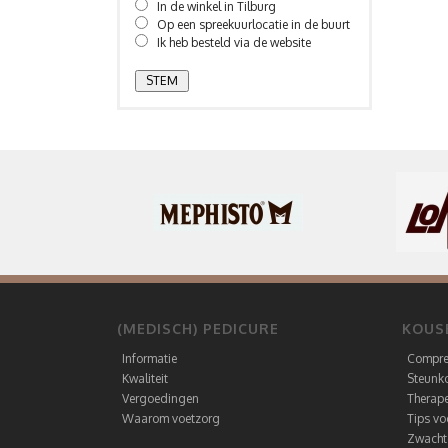
In de winkel in Tilburg
Op een spreekuurlocatie in de buurt
Ik heb besteld via de website
(MEDISCH) PEDICURE
KOUS
Informatie
Compre
Kwaliteit
Steunk
Vergoedingen
Therape
Waarom voetzorg
Tips v
Zwacht