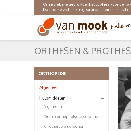
Onze website gebruikt enkel cookies voor de navig
Door onze website te gebruiken stemt u in met 
ORTHESEN & PROTHE
ORTHOPEDIE
Algemeen
Hulpmiddelen
Algemeen
(Semi-) orthopedische schoenen
Kindtherapie schoenen