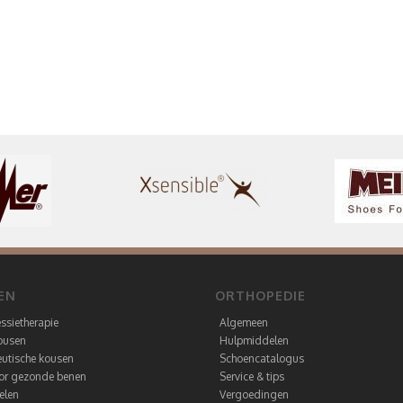
EN
ORTHOPEDIE
ssietherapie
Algemeen
ousen
Hulpmiddelen
utische kousen
Schoencatalogus
oor gezonde benen
Service & tips
elen
Vergoedingen