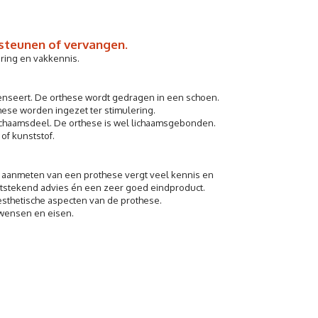
steunen of vervangen.
aring en vakkennis.
penseert. De orthese wordt gedragen in een schoen.
ese worden ingezet ter stimulering.
 lichaamsdeel. De orthese is wel lichaamsgebonden.
of kunststof.
t aanmeten van een prothese vergt veel kennis en
uitstekend advies én een zeer goed eindproduct.
sthetische aspecten van de prothese.
 wensen en eisen.