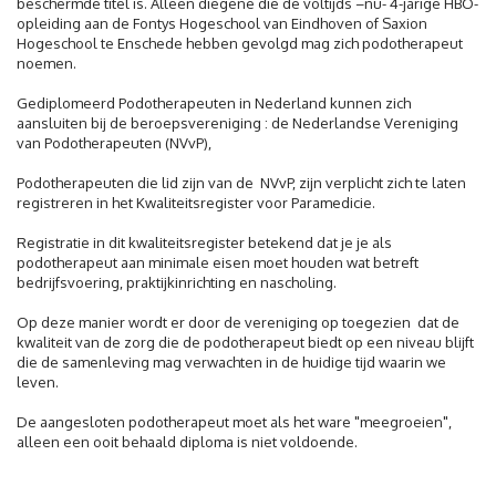
beschermde titel is. Alleen diegene die de voltijds –nu- 4-jarige HBO-
opleiding aan de Fontys Hogeschool van Eindhoven of Saxion
Hogeschool te Enschede hebben gevolgd mag zich podotherapeut
noemen.
Gediplomeerd Podotherapeuten in Nederland kunnen zich
aansluiten bij de beroepsvereniging : de Nederlandse Vereniging
van Podotherapeuten (NVvP),
Podotherapeuten die lid zijn van de NVvP, zijn verplicht zich te laten
registreren in het Kwaliteitsregister voor Paramedicie.
Registratie in dit kwaliteitsregister betekend dat je je als
podotherapeut aan minimale eisen moet houden wat betreft
bedrijfsvoering, praktijkinrichting en nascholing.
Op deze manier wordt er door de vereniging op toegezien dat de
kwaliteit van de zorg die de podotherapeut biedt op een niveau blijft
die de samenleving mag verwachten in de huidige tijd waarin we
leven.
De aangesloten podotherapeut moet als het ware "meegroeien",
alleen een ooit behaald diploma is niet voldoende.