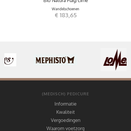
Bio Natura Flag/Lime
Wandelschoenen
€ 183,65
(MEDISCH) PEDICURE
Informatie
Kwaliteit
Vergoedingen
Waarom voetzorg