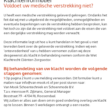
Voldoet uw medische verstrekking niet?
U heeft een medische verstrekking geleverd gekregen. Ondanks het
feit dat wij met u uitgebreid de mogelijkheden, onmogelijkheden en
eventuele beperkingen van de verstrekking hebben besproken, kan
het toch zo zijn dat de verstrekking niet voldoet aan de eisen die van
een dergelijke verstrekking mag worden verwacht.
Deze informatie legt uit hoe u kunt handelen in het geval u niet
tevreden bent over de geleverde verstrekking. Indien wij een
‘ontevredenheid’ van u hebben vernomen zullen wij deze
desgewenst als klacht in behandeling nemen conform de Wet
Klachtrecht Cliënten Zorgsector.
Bij behandeling van uw klacht worden de volgende
stappen genomen:
1
Op pagina 2 kunt u uw melding verwoorden. Dit formulier kunt u
mailen naar info@van-mook.nl of per post sturen naar:
Van Mook Schoentechniek en Schoenmode B.V.
T.a.v. mevrouw R. Zijlmans, General Manager
Bosstraat 79 - 4704 RL Roosendaal
Wij zullen er alles aan doen om in goed onderling overleg uw klacht
op te lossen. Binnen 5 werkdagen ontvangt u een reactie.