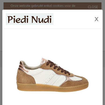
Onze website gebruikt enkel cookies voor de
CLOSE
navigatie en functionaliteit.
Door onze website te gebruiken stemt u in met ons
X
gebruik van cookies in overeenstemming met onze
Privacy & Cookie policy
.
SNEAKERS
HOME
SHOP
DAMES
PIEDI NUDI
SNEAKERS
SHOP
Dames
Bandschoenen