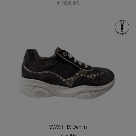
€ 189,95
SWXII HX Denim
Xsensible