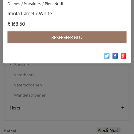
Dames / Sneakers / Piedi Nudi
Instapper
Imola Camel / White
Klittebandschoenen
€ 168,50
Korte laarzen
Pantoffels
RESERVEER NU
Sandalen
Slippers
Sneakers
Veterboots
Veterschoenen
Wandelschoenen
Heren
Piedi Nudi