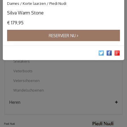
Dames / Korte laarzen / Piedi Nudi
Instapper
Silva Warm Stone
Klittebandschoenen
€ 179,95
Korte laarzen
Pantoffels
RESERVEER NU
Sandalen
Slippers
Sneakers
Veterboots
Veterschoenen
Wandelschoenen
Heren
Piedi Nudi