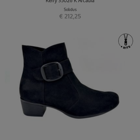
Kerry 35026 K Arcadia
Solidus
€ 212,25