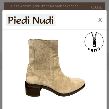
Onze website gebruikt enkel cookies voor de
CLOSE
navigatie en functionaliteit.
Door onze website te gebruiken stemt u in met ons
X
gebruik van cookies in overeenstemming met onze
Privacy & Cookie policy
.
KORTE LAARZEN
HOME
SHOP
DAMES
PIEDI NUDI
KORTE LAARZEN
SHOP
Dames
Bandschoenen