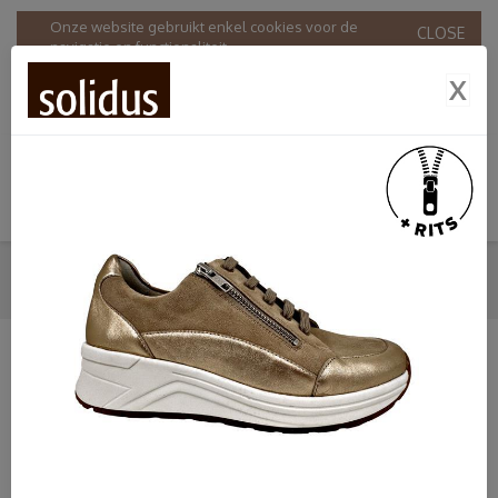
Onze website gebruikt enkel cookies voor de
CLOSE
navigatie en functionaliteit.
Door onze website te gebruiken stemt u in met ons
X
gebruik van cookies in overeenstemming met onze
Privacy & Cookie policy
.
SNEAKERS
HOME
SHOP
DAMES
SOLIDUS
SNEAKERS
SHOP
Dames
Bandschoenen