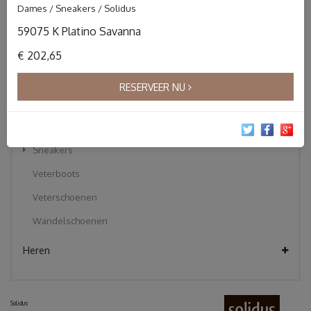
Dames / Sneakers / Solidus
Instapper
59075 K Platino Savanna
Klittebandschoenen
€ 202,65
Korte laarzen
Pantoffels
RESERVEER NU
Sandalen
Slippers
Sneakers
Veterboots
Veterschoenen
Wandelschoenen
Heren
Solidus