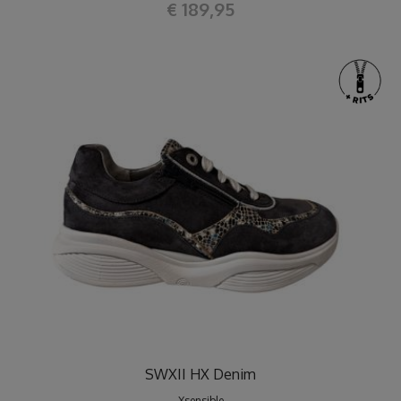
€ 189,95
SWXII HX Denim
Xsensible