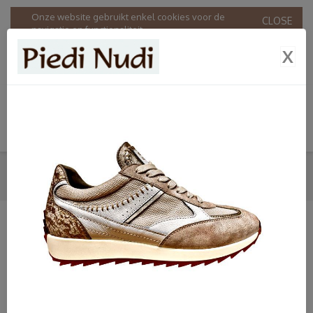
Onze website gebruikt enkel cookies voor de
CLOSE
navigatie en functionaliteit.
Door onze website te gebruiken stemt u in met ons
X
gebruik van cookies in overeenstemming met onze
Privacy & Cookie policy
.
SNEAKERS
HOME
SHOP
DAMES
PIEDI NUDI
SNEAKERS
SHOP
Dames
Bandschoenen