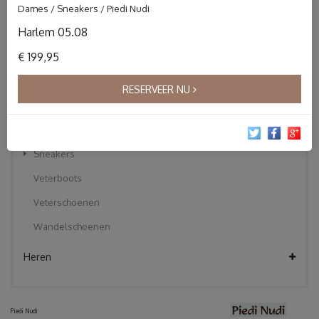
Dames / Sneakers / Piedi Nudi
Instapper
Harlem 05.08
Klittebandschoenen
€ 199,95
Korte laarzen
Pantoffels
RESERVEER NU
Sandalen
Slippers
Sneakers
Veterboots
Veterschoenen
Wandelschoenen
Heren
Piedi Nudi