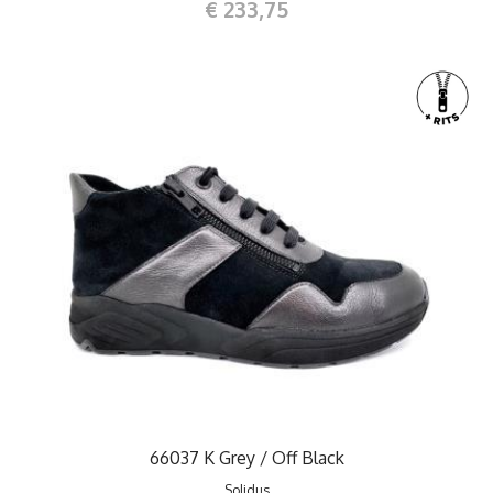
€ 233,75
66037 K Grey / Off Black
Solidus