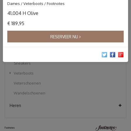
Dames / Veterboots / Footnotes
Instapper
41.004 H Olive
Klittebandschoenen
€ 189,95
Korte laarzen
Pantoffels
RESERVEER NU
Sandalen
Slippers
Sneakers
Veterboots
Veterschoenen
Wandelschoenen
Heren
Footnotes