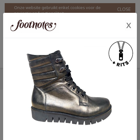
Onze website gebruikt enkel cookies voor de
CLOSE
navigatie en functionaliteit.
Door onze website te gebruiken stemt u in met ons
X
gebruik van cookies in overeenstemming met onze
Privacy & Cookie policy
.
VETERBOOTS
HOME
SHOP
DAMES
FOOTNOTES
VETERBOOTS
SHOP
Dames
Bandschoenen