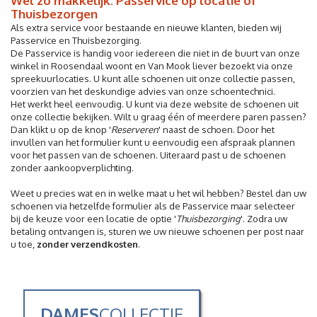
Wel zo makkelijk: Passervice op locatie of
Thuisbezorgen
Als extra service voor bestaande en nieuwe klanten, bieden wij
Passervice en Thuisbezorging.
De Passervice is handig voor iedereen die niet in de buurt van onze
winkel in Roosendaal woont en Van Mook liever bezoekt via onze
spreekuurlocaties. U kunt alle schoenen uit onze collectie passen,
voorzien van het deskundige advies van onze schoentechnici.
Het werkt heel eenvoudig. U kunt via deze website de schoenen uit
onze collectie bekijken. Wilt u graag één of meerdere paren passen?
Dan klikt u op de knop '
Reserveren
' naast de schoen. Door het
invullen van het formulier kunt u eenvoudig een afspraak plannen
voor het passen van de schoenen. Uiteraard past u de schoenen
zonder aankoopverplichting.
Weet u precies wat en in welke maat u het wil hebben? Bestel dan uw
schoenen via hetzelfde formulier als de Passervice maar selecteer
bij de keuze voor een locatie de optie '
Thuisbezorging
'. Zodra uw
betaling ontvangen is, sturen we uw nieuwe schoenen per post naar
u toe,
zonder verzendkosten
.
DAMES
COLLECTIE