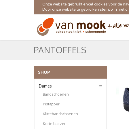
Onze website gebruikt enkel cookies voor de navig
Door onze website te gebruiken stemt u in met 
PANTOFFELS
SHOP
Dames
Bandschoenen
Instapper
Klittebandschoenen
Korte laarzen