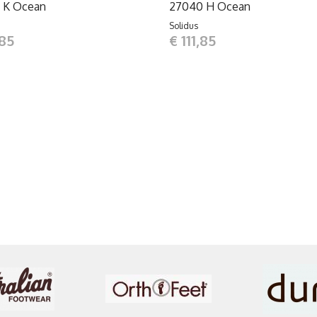
 K Ocean
27040 H Ocean
Solidus
,85
€ 111,85