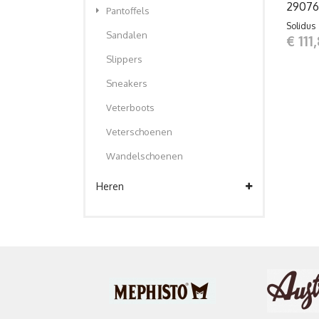
29076
Pantoffels
Solidus
Sandalen
€ 111
Slippers
Sneakers
Veterboots
Veterschoenen
Wandelschoenen
Heren