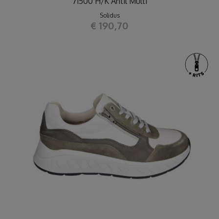
71500 H/K Antil Multi
Solidus
€ 190,70