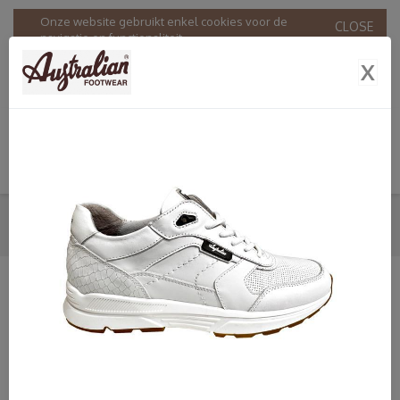
Onze website gebruikt enkel cookies voor de
CLOSE
navigatie en functionaliteit.
Door onze website te gebruiken stemt u in met ons
X
gebruik van cookies in overeenstemming met onze
Privacy & Cookie policy
.
SNEAKERS
HOME
SHOP
HEREN
AUSTRALIAN
SNEAKERS
SHOP
Dames
Heren