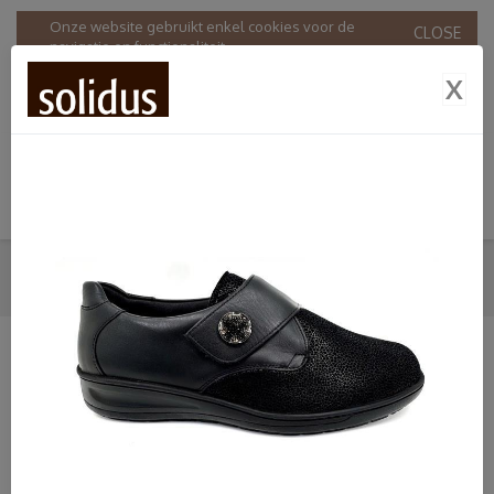
Onze website gebruikt enkel cookies voor de
CLOSE
navigatie en functionaliteit.
Door onze website te gebruiken stemt u in met ons
X
gebruik van cookies in overeenstemming met onze
Privacy & Cookie policy
.
KLITTEBANDSCHOENEN
HOME
SHOP
DAMES
SOLIDUS
KLITTEBANDSCHOENEN
SHOP
Dames
Bandschoenen