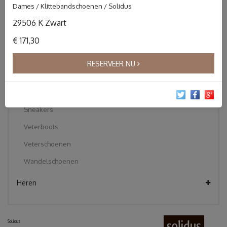
Dames / Klittebandschoenen / Solidus
Instapper
29506 K Zwart
Klittebandschoenen
€ 171,30
Korte laarzen
Pantoffels
RESERVEER NU
Sandalen
Slippers
Sneakers
Veterboots
Veterschoenen
Wandelschoenen
Heren
Solidus